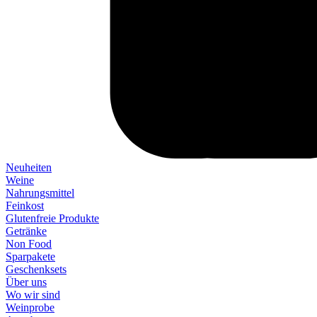
Neuheiten
Weine
Nahrungsmittel
Feinkost
Glutenfreie Produkte
Getränke
Non Food
Sparpakete
Geschenksets
Über uns
Wo wir sind
Weinprobe