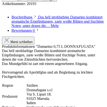
Artikelnummer:
20193
Beschreibung
Das hell strohfarbige Damarino kombiniert
aromatische Empfindungen, zarte weiße Blüten und fruchtige
Noten, unter denen die…
Mehr
Bewertungen
0
Menü schließen
Produktinformationen "Damarino 0,75 L DONNAFUGATA"
Das hell strohfarbige Damarino kombiniert aromatische
Empfindungen, zarte weiße Blüten und fruchtige Noten, unter
denen die von Zitrusfrüchten hervorstechen.
Das Mundgefühl ist zart mit einem angenehmen Abgang.
Hervorragend als Aperitifglas und als Begleitung zu leichten
Fischgerichten.
Region
Sizilien
Donnafugata s.r.l
V
ia S. Lipari 18.
Produzent
91025 Marsala.
Italien