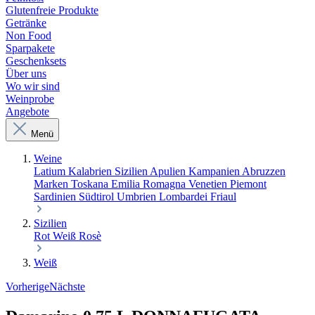
Glutenfreie Produkte
Getränke
Non Food
Sparpakete
Geschenksets
Über uns
Wo wir sind
Weinprobe
Angebote
Menü
Weine
Latium
Kalabrien
Sizilien
Apulien
Kampanien
Abruzzen
Marken
Toskana
Emilia Romagna
Venetien
Piemont
Sardinien
Südtirol
Umbrien
Lombardei
Friaul
Sizilien
Rot
Weiß
Rosè
Weiß
Vorherige
Nächste