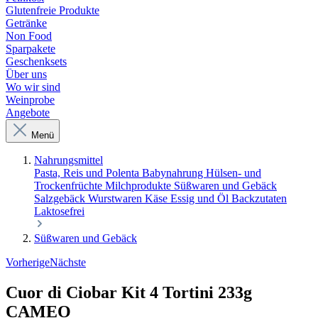
Glutenfreie Produkte
Getränke
Non Food
Sparpakete
Geschenksets
Über uns
Wo wir sind
Weinprobe
Angebote
Menü
Nahrungsmittel
Pasta, Reis und Polenta
Babynahrung
Hülsen- und
Trockenfrüchte
Milchprodukte
Süßwaren und Gebäck
Salzgebäck
Wurstwaren
Käse
Essig und Öl
Backzutaten
Laktosefrei
Süßwaren und Gebäck
Vorherige
Nächste
Cuor di Ciobar Kit 4 Tortini 233g
CAMEO