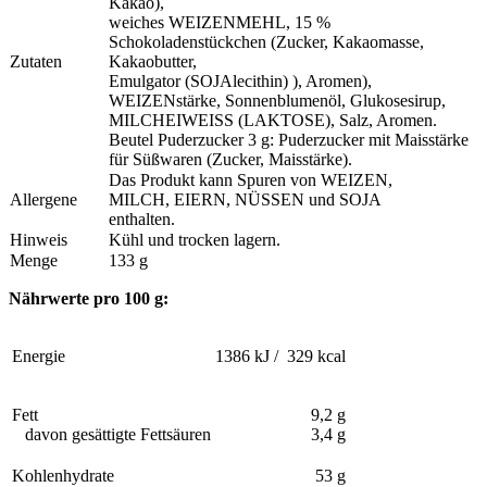
Kakao),
weiches WEIZENMEHL, 15 %
Schokoladenstückchen (Zucker, Kakaomasse,
Zutaten
Kakaobutter,
Emulgator (SOJAlecithin) ), Aromen),
WEIZENstärke, Sonnenblumenöl, Glukosesirup,
MILCHEIWEISS (LAKTOSE), Salz, Aromen.
Beutel Puderzucker 3 g: Puderzucker mit Maisstärke
für Süßwaren (Zucker, Maisstärke).
Das
Produkt kann Spuren von
WEIZEN,
Allergene
MILCH,
EIERN
,
NÜSSEN und
SOJA
enthalten.
Hinweis
Kühl und trocken lagern.
Menge
133 g
Nährwerte pro 100 g:
Energie
1386 kJ / 329 kcal
Fett
9,2 g
davon gesättigte Fettsäuren
3,4 g
Kohlenhydrate
53 g