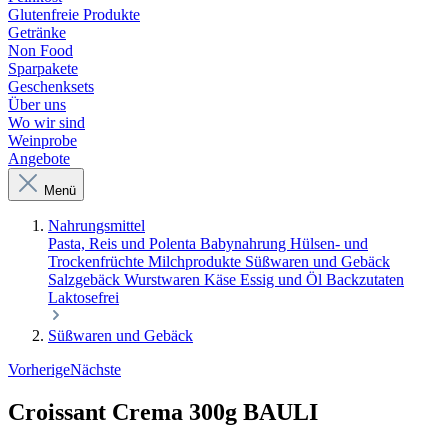
Glutenfreie Produkte
Getränke
Non Food
Sparpakete
Geschenksets
Über uns
Wo wir sind
Weinprobe
Angebote
Menü
Nahrungsmittel
Pasta, Reis und Polenta
Babynahrung
Hülsen- und
Trockenfrüchte
Milchprodukte
Süßwaren und Gebäck
Salzgebäck
Wurstwaren
Käse
Essig und Öl
Backzutaten
Laktosefrei
Süßwaren und Gebäck
Vorherige
Nächste
Croissant Crema 300g BAULI