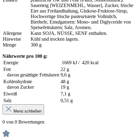
Sauerteig [WEIZENMEHL, Wasser], Zucker, frische
Eier aus Freilandhaltung, Glukose-Fruktose-Sirup,
Hochwertige frische pasteurisierte Vollmilch,
Bierhefe, Emulgatoren: Mono- und Diglyceride von
Speisefettsäuren; Salz, Aromen.
Allergene
Kann SOJA, NÜSSE, SENF enthalten.
Hinweise
Kühl und trocken lagern.
Menge
300 g
Nährwerte pro 100 g:
Energie
1669 kJ / 420 kcal
Fett
22 g
davon gesättigte Fettsäuren
9,6 g
Kohlenhydrate
48 g
davon Zucker
19 g
Eiweiß
7,1 g
Salz
0,51 g
Menü schließen
0 von 0 Bewertungen