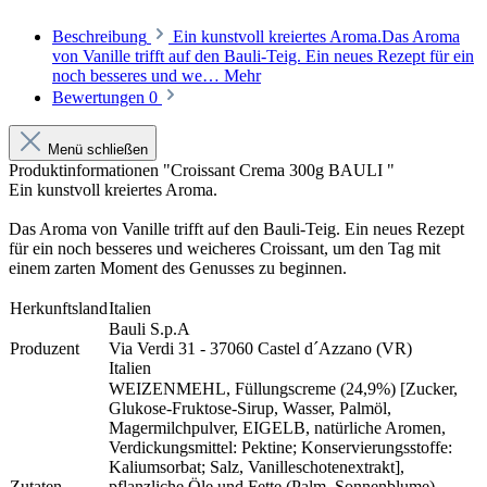
Beschreibung
Ein kunstvoll kreiertes Aroma.Das Aroma
von Vanille trifft auf den Bauli-Teig. Ein neues Rezept für ein
noch besseres und we…
Mehr
Bewertungen
0
Menü schließen
Produktinformationen "Croissant Crema 300g BAULI "
Ein kunstvoll kreiertes Aroma.
Das Aroma von Vanille trifft auf den Bauli-Teig. Ein neues Rezept
für ein noch besseres und weicheres Croissant, um den Tag mit
einem zarten Moment des Genusses zu beginnen.
Herkunftsland
Italien
Bauli S.p.A
Produzent
Via Verdi 31 - 37060 Castel d´Azzano (VR)
Italien
WEIZENMEHL, Füllungscreme (24,9%) [Zucker,
Glukose-Fruktose-Sirup, Wasser, Palmöl,
Magermilchpulver, EIGELB, natürliche Aromen,
Verdickungsmittel: Pektine; Konservierungsstoffe:
Kaliumsorbat; Salz, Vanilleschotenextrakt],
Zutaten
pflanzliche Öle und Fette (Palm, Sonnenblume),