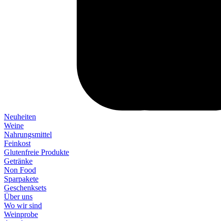
Neuheiten
Weine
Nahrungsmittel
Feinkost
Glutenfreie Produkte
Getränke
Non Food
Sparpakete
Geschenksets
Über uns
Wo wir sind
Weinprobe