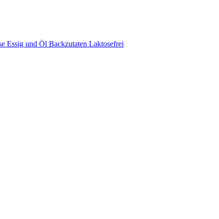
se
Essig und Öl
Backzutaten
Laktosefrei