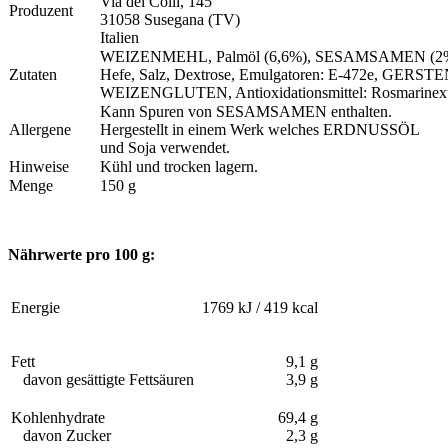
Via dei Colli, 145
Produzent
31058 Susegana (TV)
Italien
WEIZENMEHL, Palmöl (6,6%), SESAMSAMEN (2
Zutaten
Hefe, Salz, Dextrose, Emulgatoren: E-472e,
GERSTE
WEIZENGLUTEN, Antioxidationsmittel:
Rosmarinext
Kann Spuren von SESAMSAMEN enthalten.
Allergene
Hergestellt in einem Werk welches ERDNUSSÖL
und Soja verwendet.
Hinweise
Kühl und trocken lagern.
Menge
150 g
Nährwerte pro 100 g:
Energie
1769 kJ / 419 kcal
Fett
9,1 g
davon gesättigte Fettsäuren
3,9 g
Kohlenhydrate
69,4 g
davon Zucker
2,3 g