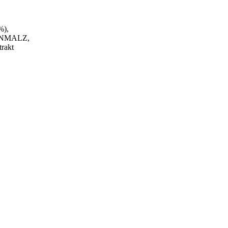
%),
NMALZ,
rakt