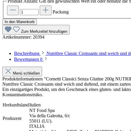
Produkt Anzahl: Gib den gewünschten Wert ein oder benutze die S
Packung
In den Warenkorb
Zum Merkzettel hinzufügen
Artikelnummer:
20394
Beschreibung
Nutrifree Classic Croissants sind weich und 
Bewertungen
0
Menü schließen
Produktinformationen "Cornetti Classici Senza Glutine 200g NUT
Nutrifree Classic Croissants sind weich und duftend, mit einem zarte
Ein einzigartiges Produkt, um den Geschmack eines gluten- und lakto
Kontaminationsrisiko.
Herkunftsland
Italien
NT Food Spa
Via della Galeotta, 6/c
Produzent
55011 (LU).
ITALIA