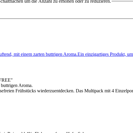
chaltflächen um die Anzahl zu erhöhen oder zu reduzieren.
duftend, mit einem zarten buttrigen Aroma.Ein einzigartiges Produkt,
RIFREE"
n buttrigen Aroma.
sefreien Frühstücks wiederzuentdecken. Das Multipack mit 4 Einzelpor