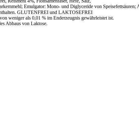
ei, Reismehl 4%, Flohsamenfaser, Hefe, Salz,
arkernmehl; Emulgator: Mono- und Diglyceride von Speisefettsäuren; 
en enthalten. GLUTENFREI und LAKTOSEFREI
 von weniger als 0,01 % im Enderzeugnis gewährleistet ist.
des Abbaus von Laktose.