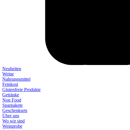
Neuheiten
Weine
Nahrungsmittel
Feinkost
Glutenfreie Produkte
Getränke
Non Food
Sparpakete
Geschenksets
Über uns
Wo wir sind
Weinprobe