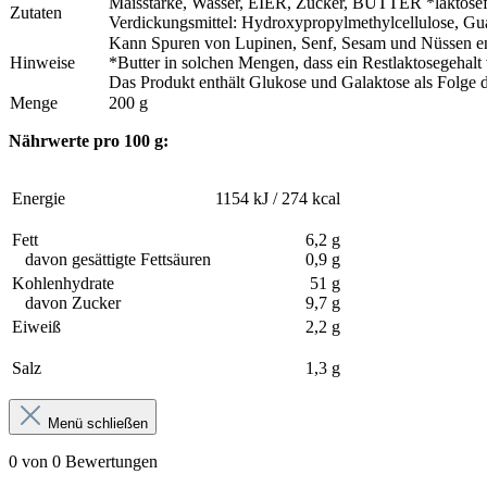
Maisstärke, Wasser, EIER, Zucker, BUTTER *laktosefr
Zutaten
Verdickungsmittel: Hydroxypropylmethylcellulose, Gu
Kann Spuren von Lupinen, Senf, Sesam und Nüss
Hinweise
*Butter in solchen Mengen, dass ein Restlaktosegehalt
Das Produkt enthält Glukose und Galaktose als Folge 
Menge
200 g
Nährwerte pro 100 g:
Energie
1154 kJ / 274 kcal
Fett
6,2 g
davon gesättigte Fettsäuren
0,9 g
Kohlenhydrate
51 g
davon Zucker
9,7 g
Eiweiß
2,2 g
Salz
1,3 g
Menü schließen
0 von 0 Bewertungen