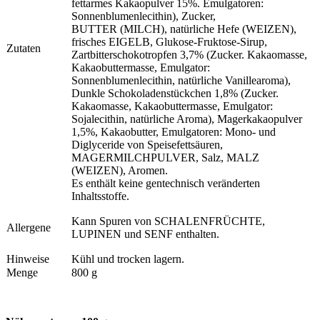
fettarmes Kakaopulver 15%. Emulgatoren:
Sonnenblumenlecithin), Zucker,
BUTTER (MILCH), natürliche Hefe (WEIZEN),
frisches EIGELB, Glukose-Fruktose-Sirup,
Zutaten
Zartbitterschokotropfen 3,7% (Zucker. Kakaomasse,
Kakaobuttermasse, Emulgator:
Sonnenblumenlecithin, natürliche Vanillearoma),
Dunkle Schokoladenstückchen 1,8% (Zucker.
Kakaomasse, Kakaobuttermasse, Emulgator:
Sojalecithin, natürliche Aroma), Magerkakaopulver
1,5%, Kakaobutter, Emulgatoren: Mono- und
Diglyceride von Speisefettsäuren,
MAGERMILCHPULVER, Salz, MALZ
(WEIZEN), Aromen.
Es enthält keine gentechnisch veränderten
Inhaltsstoffe.
Kann Spuren von SCHALENFRÜCHTE,
Allergene
LUPINEN und SENF enthalten.
Hinweise
Kühl und trocken lagern.
Menge
800 g