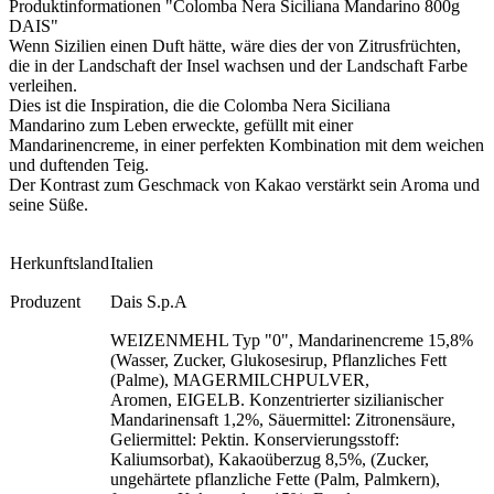
Produktinformationen "Colomba Nera Siciliana Mandarino 800g
DAIS"
Wenn Sizilien einen Duft hätte, wäre dies der von Zitrusfrüchten,
die in der Landschaft der Insel wachsen und der Landschaft Farbe
verleihen.
Dies ist die Inspiration, die die Colomba Nera Siciliana
Mandarino zum Leben erweckte, gefüllt mit einer
Mandarinencreme, in einer perfekten Kombination mit dem weichen
und duftenden Teig.
Der Kontrast zum Geschmack von Kakao verstärkt sein Aroma und
seine Süße.
Herkunftsland
Italien
Produzent
Dais S.p.A
WEIZENMEHL Typ "0", Mandarinencreme 15,8%
(Wasser, Zucker, Glukosesirup, Pflanzliches Fett
(Palme), MAGERMILCHPULVER,
Aromen, EIGELB. Konzentrierter sizilianischer
Mandarinensaft 1,2%, Säuermittel: Zitronensäure,
Geliermittel: Pektin. Konservierungsstoff:
Kaliumsorbat), Kakaoüberzug 8,5%, (Zucker,
ungehärtete pflanzliche Fette (Palm, Palmkern),