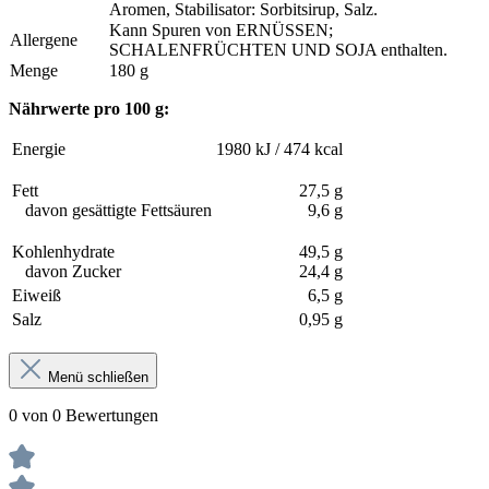
Aromen, Stabilisator: Sorbitsirup, Salz.
Kann Spuren von ERNÜSSEN;
Allergene
SCHALENFRÜCHTEN UND SOJA enthalten.
Menge
180 g
Nährwerte pro 100 g:
Energie
1980 kJ / 474 kcal
Fett
27,5 g
davon gesättigte Fettsäuren
9,6 g
Kohlenhydrate
49,5 g
davon Zucker
24,4 g
Eiweiß
6,5 g
Salz
0,95 g
Menü schließen
0 von 0 Bewertungen