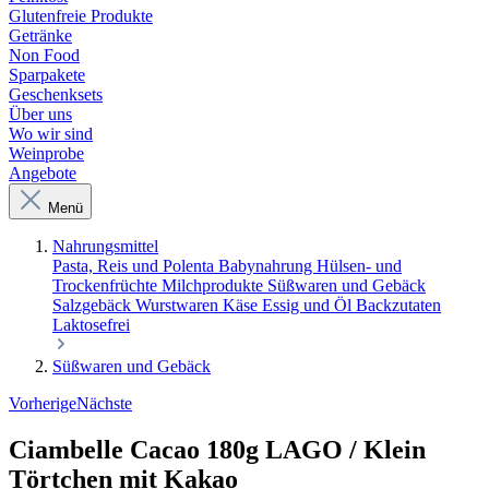
Glutenfreie Produkte
Getränke
Non Food
Sparpakete
Geschenksets
Über uns
Wo wir sind
Weinprobe
Angebote
Menü
Nahrungsmittel
Pasta, Reis und Polenta
Babynahrung
Hülsen- und
Trockenfrüchte
Milchprodukte
Süßwaren und Gebäck
Salzgebäck
Wurstwaren
Käse
Essig und Öl
Backzutaten
Laktosefrei
Süßwaren und Gebäck
Vorherige
Nächste
Ciambelle Cacao 180g LAGO / Klein
Törtchen mit Kakao