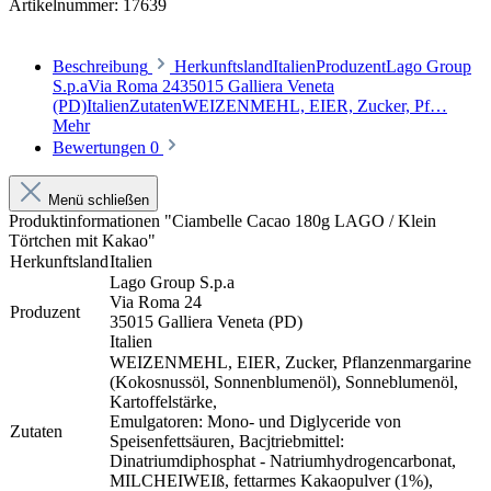
Artikelnummer:
17639
Beschreibung
HerkunftslandItalienProduzentLago Group
S.p.aVia Roma 2435015 Galliera Veneta
(PD)ItalienZutatenWEIZENMEHL, EIER, Zucker, Pf…
Mehr
Bewertungen
0
Menü schließen
Produktinformationen "Ciambelle Cacao 180g LAGO / Klein
Törtchen mit Kakao"
Herkunftsland
Italien
Lago Group S.p.a
Via Roma 24
Produzent
35015 Galliera Veneta (PD)
Italien
WEIZENMEHL, EIER, Zucker, Pflanzenmargarine
(Kokosnussöl, Sonnenblumenöl), Sonneblumenöl,
Kartoffelstärke,
Emulgatoren: Mono- und Diglyceride von
Zutaten
Speisenfettsäuren, Bacjtriebmittel:
Dinatriumdiphosphat - Natriumhydrogencarbonat,
MILCHEIWEIß, fettarmes Kakaopulver (1%),