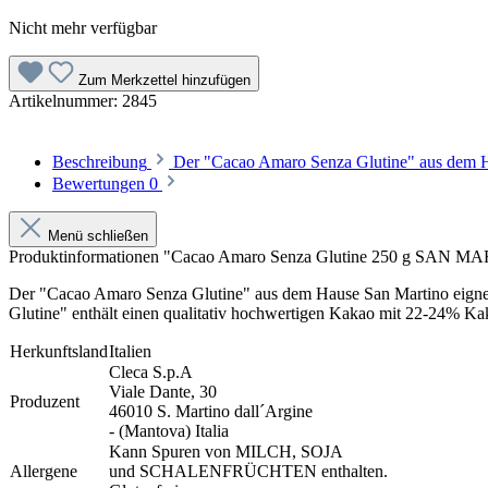
Nicht mehr verfügbar
Zum Merkzettel hinzufügen
Artikelnummer:
2845
Beschreibung
Der "Cacao Amaro Senza Glutine" aus dem H
Bewertungen
0
Menü schließen
Produktinformationen "Cacao Amaro Senza Glutine 250 g SAN M
Der "Cacao Amaro Senza Glutine" aus dem Hause San Martino eignet 
Glutine"
enthält
einen
qualitativ hochwertigen Kakao
mit
22-24
% Kak
Herkunftsland
Italien
Cleca S.p.A
Viale Dante, 30
Produzent
46010 S. Martino dall´Argine
- (Mantova) Italia
Kann Spuren von MILCH, SOJA
Allergene
und SCHALENFRÜCHTEN
enthalten.