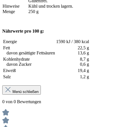
Glutenfrei.
Hinweise
Kühl und trocken lagern.
Menge
250 g
Nährwerte pro 100 g:
Energie
1590 kJ / 380 kcal
Fett
22,5 g
davon gesättigte Fettsäuren
13,6 g
Kohlenhydrate
8,7 g
davon Zucker
0,6 g
Eiweiß
19,4 g
Salz
1,2 g
Menü schließen
0 von 0 Bewertungen