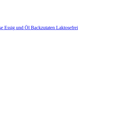
se
Essig und Öl
Backzutaten
Laktosefrei