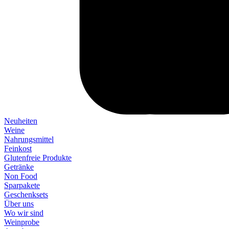
Neuheiten
Weine
Nahrungsmittel
Feinkost
Glutenfreie Produkte
Getränke
Non Food
Sparpakete
Geschenksets
Über uns
Wo wir sind
Weinprobe