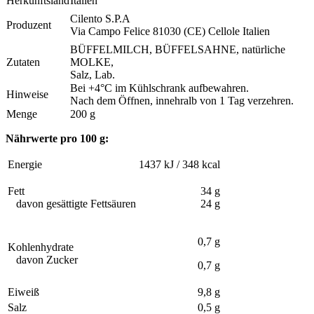
Herkunftsland
Italien
Cilento S.P.A
Produzent
Via Campo Felice 81030 (CE) Cellole Italien
BÜFFELMILCH, BÜFFELSAHNE, natürliche
Zutaten
MOLKE,
Salz, Lab.
Bei +4°C im Kühlschrank aufbewahren.
Hinweise
Nach dem Öffnen, innehralb von 1 Tag verzehren.
Menge
200 g
Nährwerte pro 100 g:
Energie
1437 kJ / 348 kcal
Fett
34 g
davon gesättigte Fettsäuren
24 g
0,7 g
Kohlenhydrate
davon Zucker
0,7 g
Eiweiß
9,8 g
Salz
0,5 g