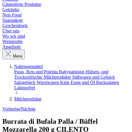
Glutenfreie Produkte
Getränke
Non Food
Sparpakete
Geschenksets
Über uns
Wo wir sind
Weinprobe
Angebote
Menü
Nahrungsmittel
Pasta, Reis und Polenta
Babynahrung
Hülsen- und
Trockenfrüchte
Milchprodukte
Süßwaren und Gebäck
Salzgebäck
Wurstwaren
Käse
Essig und Öl
Backzutaten
Laktosefrei
Milchprodukte
Vorherige
Nächste
Burrata di Bufala Palla / Büffel
Mozzarella 200 g CILENTO