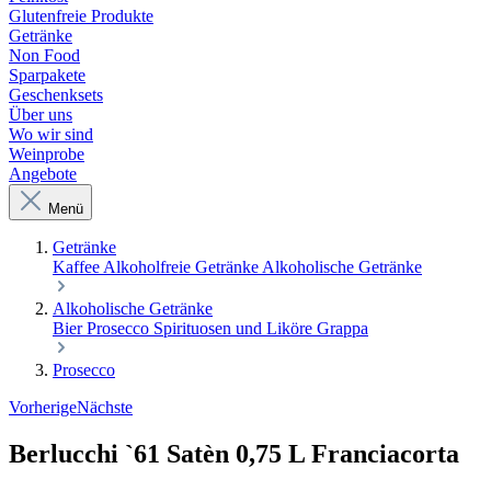
Glutenfreie Produkte
Getränke
Non Food
Sparpakete
Geschenksets
Über uns
Wo wir sind
Weinprobe
Angebote
Menü
Getränke
Kaffee
Alkoholfreie Getränke
Alkoholische Getränke
Alkoholische Getränke
Bier
Prosecco
Spirituosen und Liköre
Grappa
Prosecco
Vorherige
Nächste
Berlucchi `61 Satèn 0,75 L Franciacorta