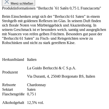
Menü schließen
Produktinformationen "Berlucchi `61 Satèn 0,75 L Franciacorta"
Beim Einschenken zeigt sich der "Berlucchi 61 Saten" in einem
Strohgelb mit goldenen Reflexen im Glas. In seinem Duft finden
sich florale Noten von Mürbteiggebäck und Akazienhonig. In
seinem Geschmack ist er besonders weich, samtig und ausgeglichen
mit Nuancen von reifen gelben Früchten. Besonders gut passt der
"Berlucchi 61 Saten" zu Fisch- und Reisgerichten sowie zu
Rohschinken und nicht zu stark gereiftem Käse.
Herkunftsland
Italien
La Guido Berlucchi & C S.p.A.
Produzent
Via Duranti, 4, 25040 Borgonato BS, Italien
Rebsorte
Chardonnay
Sektart
Saten
Flaschengröße
0,75 l
Alkoholgehalt
12,5% vol.