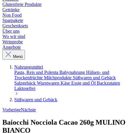
Glutenfreie Produkte
Getränke
Non Food
Sparpakete
Geschenksets
Über uns
Wo wir sind
Weinprobe
Angebote
Menü
Nahrungsmittel
Pasta, Reis und Polenta
Babynahrung
Hülsen- und
Trockenfrüchte
Milchprodukte
Süßwaren und Gebäck
Salzgebäck
Wurstwaren
Käse
Essig und Öl
Backzutaten
Laktosefrei
Süßwaren und Gebäck
Vorherige
Nächste
Baiocchi Nocciola Cacao 260g MULINO
BIANCO