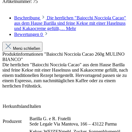
Artikelnummer:
75
Beschreibung
Die herrlichen "Baiocchi Nocciola Cacao"
aus dem Hause Barilla sind feine Kekse mit einer Haselnuss
und Kakaocreme gefüllt,…
Mehr
Bewertungen
0
Menü schließen
Produktinformationen "Baiocchi Nocciola Cacao 260g MULINO
BIANCO"
Die herrlichen "Baiocchi Nocciola Cacao" aus dem Hause Barilla
sind feine Kekse mit einer Haselnuss und Kakaocreme gefüllt, nach
einem traditionellen Rezept hergestellt. Hervorragend passen sie zu
einem Espresso, zum nachmittäglichen Kaffee oder zu einem
herrlichen Frühstück.
Herkunftsland
Italien
Barilla G. e R. Fratelli
Produzent
Sede Legale Via Mantova, 166 – 43122 Parma
Kekse: WEIZENmehl, Zucker, Sonnenblumenöl,