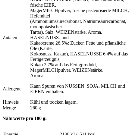
frische EIER,
MagerMILCHpulver, frische pasteurisierte MILCH,
Hefemittel
(Ammoniumsäurecarbonat, Natriumsäurecarbonat,
monopotasischer
Tartar), Salz, WEIZENstärke, Aroma.
Zutaten
HASELNUSS- und
Kakaocreme 26,5%: Zucker, Fette und pflanzliche
Öle (Karité,
Kokosnuss, Kakao), HASELNÜSSE 6,4% auf das
Fertigerzeugnis,
Kakao 2,7% auf das Fertigprodukt,
MagerMILCHpulver, WEIZENstärke,
Aroma.
Kann Spuren von NÜSSEN, SOJA, MILCH und
Allergene
EIERN enthalten.
Hinweis
Kühl und trocken lagern.
Menge
260 g
Nährwerte pro 100 g:
Energie
2136 kJ / 511 kcal