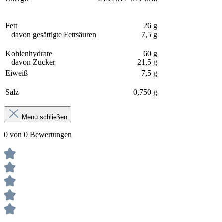
Fett
26 g
davon gesättigte Fettsäuren
7,5 g
Kohlenhydrate
60 g
davon Zucker
21,5 g
Eiweiß
7,5 g
Salz
0,750 g
Menü schließen
0 von 0 Bewertungen