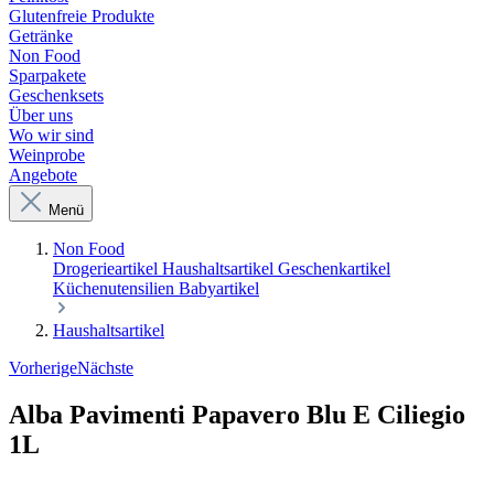
Glutenfreie Produkte
Getränke
Non Food
Sparpakete
Geschenksets
Über uns
Wo wir sind
Weinprobe
Angebote
Menü
Non Food
Drogerieartikel
Haushaltsartikel
Geschenkartikel
Küchenutensilien
Babyartikel
Haushaltsartikel
Vorherige
Nächste
Alba Pavimenti Papavero Blu E Ciliegio
1L